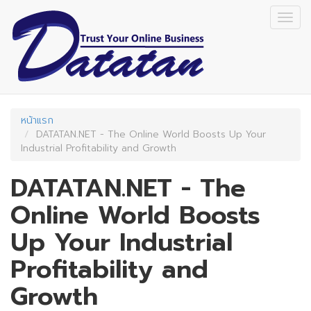
Skip
Togg
to
navig
main
content
หน้าแรก
DATATAN.NET - The Online World Boosts Up Your
Industrial Profitability and Growth
DATATAN.NET - The
Online World Boosts
Up Your Industrial
Profitability and
Growth