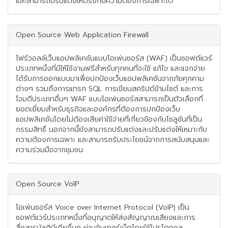
และสามารถปรับแต่งให้ตรงกับความต้องการเฉพาะได้
Open Source Web Application Firewall
ไฟร์วอลล์เว็บแอปพลิเคชันแบบโอเพ่นซอร์ส (WAF) เป็นซอฟต์แวร์
ประเภทหนึ่งที่มีให้ใช้งานฟรีสำหรับทุกคนที่จะใช้ แก้ไข และแจกจ่าย
ได้รับการออกแบบมาเพื่อปกป้องเว็บแอปพลิเคชันจากภัยคุกคาม
ต่างๆ รวมถึงการแทรก SQL การเขียนสคริปต์ข้ามไซต์ และการ
โจมตีประเภทอื่นๆ WAF แบบโอเพ่นซอร์สสามารถเป็นตัวเลือกที่
ยอดเยี่ยมสำหรับธุรกิจและองค์กรที่ต้องการปกป้องเว็บ
แอปพลิเคชันโดยไม่ต้องเสียค่าใช้จ่ายที่เกี่ยวข้องกับโซลูชันที่เป็น
กรรมสิทธิ์ นอกจากนี้ยังสามารถปรับแต่งและปรับแต่งให้เหมาะกับ
ความต้องการเฉพาะ และสามารถรับประโยชน์จากการสนับสนุนและ
ความร่วมมือจากชุมชน
Open Source VoIP
โอเพ่นซอร์ส Voice over Internet Protocol (VoIP) เป็น
ซอฟต์แวร์ประเภทหนึ่งที่อนุญาตให้ส่งสัญญาณเสียงและการ
สื่อสารมัลติมีเดียอื่นๆ ผ่านอินเทอร์เน็ตโดยใช้โปรโตคอล