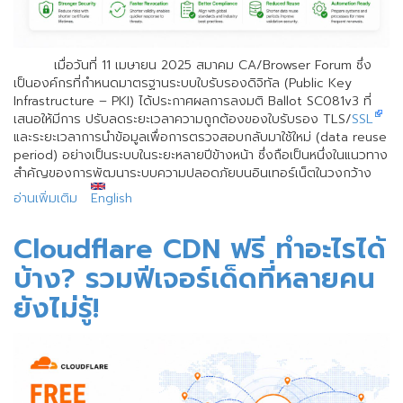
เมื่อวันที่ 11 เมษายน 2025 สมาคม CA/Browser Forum ซึ่ง
เป็นองค์กรที่กำหนดมาตรฐานระบบใบรับรองดิจิทัล (Public Key
Infrastructure – PKI) ได้ประกาศผลการลงมติ Ballot SC081v3 ที่
เสนอให้มีการ ปรับลดระยะเวลาความถูกต้องของใบรับรอง TLS/
SSL
และระยะเวลาการนำข้อมูลเพื่อการตรวจสอบกลับมาใช้ใหม่ (data reuse
period) อย่างเป็นระบบในระยะหลายปีข้างหน้า ซึ่งถือเป็นหนึ่งในแนวทาง
สำคัญของการพัฒนาระบบความปลอดภัยบนอินเทอร์เน็ตในวงกว้าง
อ่านเพิ่มเติม
เกี่ยว
English
กับ
Ballot
Cloudflare CDN ฟรี ทำอะไรได้
SC081v3:
บ้าง? รวมฟีเจอร์เด็ดที่หลายคน
กำหนด
ตาราง
ยังไม่รู้!
ลด
ระยะ
เวลา
ความ
ถูก
ต้อง