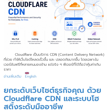
และ
การนำ
ข้อมูล
กลับ
มา
ใช้
—
ก้าว
สำคัญ
เพื่อ
ความ
Cloudflare เป็นบริการ CDN (Content Delivery Network)
ปลอดภัย
ที่ช่วย ทำให้เว็บไซต์โหลดเร็วขึ้น และ ปลอดภัยมากขึ้น โดยเฉพาะใน
ของ
เวอร์ชันฟรีที่หลายคนมองข้าม แต่จริง ๆ ฟีเจอร์ที่ได้ถือว่าคุ้มค่าเกิน
ระบบ
ราคา
ใบรับ
อ่านเพิ่มเติม
เกี่ยว
English
รอง
กับ
ดิจิทัล
Cloudflare
ยกระดับเว็บไซต์ธุรกิจคุณ ด้วย
CDN
Cloudflare CDN และระบบโฮ
ฟรี
ทำ
สติ้งระดับมืออาชีพ
อะไร