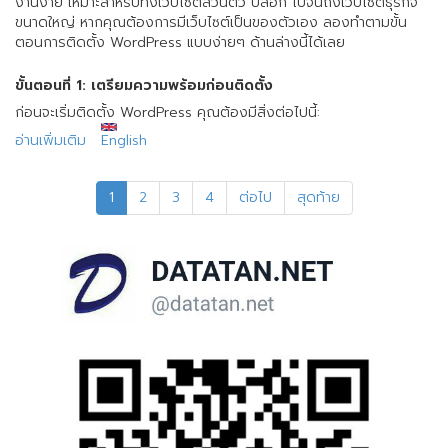
งานง่าย เหมาะสำหรับทั้งเว็บไซต์ส่วนตัว บล็อก ไปจนถึงเว็บไซต์ธุรกิจ
ขนาดใหญ่ หากคุณต้องการมีเว็บไซต์เป็นของตัวเอง ลองทำตามขั้น
ตอนการติดตั้ง WordPress แบบง่ายๆ ด้านล่างนี้ได้เลย
ขั้นตอนที่ 1: เตรียมความพร้อมก่อนติดตั้ง
ก่อนจะเริ่มติดตั้ง WordPress คุณต้องมีสิ่งต่อไปนี้:
อ่านเพิ่มเติม
เกี่ยว
English
กับ
ขั้น
1
2
3
4
ต่อไป
สุดท้าย
ตอน
ติด
ตั้ง
WordPress
อย่าง
ง่าย
สำหรับ
มือ
ใหม่