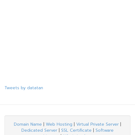
Tweets by datatan
Domain Name
|
Web Hosting
|
Virtual Private Server
|
Dedicated Server
|
SSL Certificate
|
Software